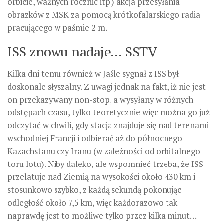
orbicie, ważnych rocznic itp.) akcja przesyłania
obrazków z MSK za pomocą krótkofalarskiego radia
pracującego w paśmie 2 m.
ISS znowu nadaje… SSTV
Kilka dni temu również w Jaśle sygnał z ISS był
doskonale słyszalny. Z uwagi jednak na fakt, iż nie jest
on przekazywany non-stop, a wysyłany w różnych
odstępach czasu, tylko teoretycznie więc można go już
odczytać w chwili, gdy stacja znajduje się nad terenami
wschodniej Francji i odbierać aż do północnego
Kazachstanu czy Iranu (w zależności od orbitalnego
toru lotu). Niby daleko, ale wspomnieć trzeba, że ISS
przelatuje nad Ziemią na wysokości około 430 km i
stosunkowo szybko, z każdą sekundą pokonując
odległość około 7,5 km, więc każdorazowo tak
naprawdę jest to możliwe tylko przez kilka minut…