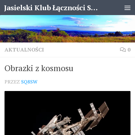
Jasielski Klub Łączności SP8KJX
Skip to content
AKTUALNOŚCI
0
Obrazki z kosmosu
PRZEZ
SQ8SW