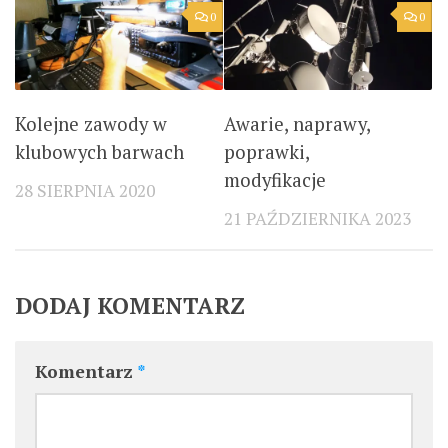
0
0
Kolejne zawody w
Awarie, naprawy,
klubowych barwach
poprawki,
modyfikacje
28 SIERPNIA 2020
21 PAŹDZIERNIKA 2023
DODAJ KOMENTARZ
Komentarz
*