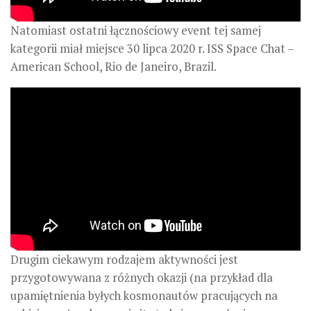
Natomiast ostatni łącznościowy event tej samej
kategorii miał miejsce 30 lipca 2020 r. ISS Space Chat –
American School, Rio de Janeiro, Brazil.
Drugim ciekawym rodzajem aktywności jest
przygotowywana z różnych okazji (na przykład dla
upamiętnienia byłych kosmonautów pracujących na