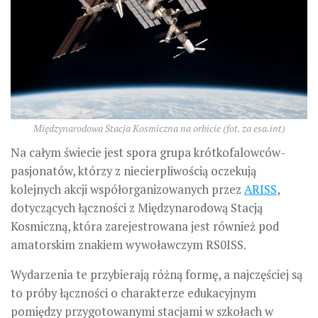
Międzynarodowa Stacja Kosmiczna na orbicie (fot. za esa.int)
Na całym świecie jest spora grupa krótkofalowców-
pasjonatów, którzy z niecierpliwością oczekują
kolejnych akcji współorganizowanych przez
ARISS
,
dotyczących łączności z Międzynarodową Stacją
Kosmiczną, która zarejestrowana jest również pod
amatorskim znakiem wywoławczym RS0ISS.
Wydarzenia te przybierają różną formę, a najczęściej są
to próby łączności o charakterze edukacyjnym
pomiędzy przygotowanymi stacjami w szkołach w