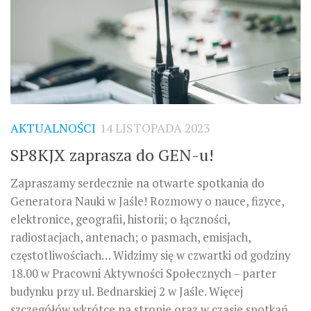
AKTUALNOŚCI
14 LISTOPADA 2023
SP8KJX zaprasza do GEN-u!
Zapraszamy serdecznie na otwarte spotkania do
Generatora Nauki w Jaśle! Rozmowy o nauce, fizyce,
elektronice, geografii, historii; o łączności,
radiostacjach, antenach; o pasmach, emisjach,
częstotliwościach… Widzimy się w czwartki od godziny
18.00 w Pracowni Aktywności Społecznych – parter
budynku przy ul. Bednarskiej 2 w Jaśle. Więcej
szczegółów wkrótce na stronie oraz w czasie spotkań