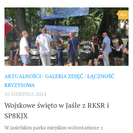
0
AKTUALNOŚCI
/
GALERIA ZDJĘĆ
/
ŁĄCZNOŚĆ
KRYZYSOWA
16 SIERPNIA 2024
Wojskowe święto w Jaśle z RKSR i
SP8KJX
W jasielskim parku miejskim wolontariusze z