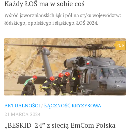
Każdy ŁOŚ ma w sobie coś
Wśród jaworzniańskich łąk i pól na styku województw:
łódzkiego, opolskiego i śląskiego. ŁOŚ 2024.
0
AKTUALNOŚCI
/
ŁĄCZNOŚĆ KRYZYSOWA
21 MARCA 2024
„BESKID-24” z siecią EmCom Polska