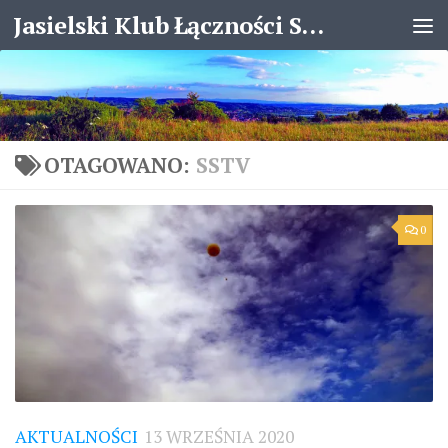
Jasielski Klub Łączności SP8KJX
Skip to content
OTAGOWANO:
SSTV
0
AKTUALNOŚCI
13 WRZEŚNIA 2020