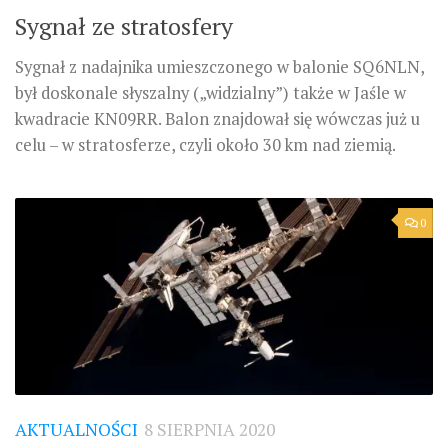
Sygnał ze stratosfery
Sygnał z nadajnika umieszczonego w balonie SQ6NLN,
był doskonale słyszalny („widzialny”) także w Jaśle w
kwadracie KN09RR. Balon znajdował się wówczas już u
celu – w stratosferze, czyli około 30 km nad ziemią.
0
AKTUALNOŚCI
8 SIERPNIA 2020