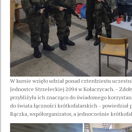
W kursie wzięło udział ponad czterdziestu uczest
Jednostce Strzeleckiej 2094 w Kołaczycach. – Zdob
przybliżyła ich znacząco do świadomego korzystani
do świata łączności krótkofalarskich – powiedzia
Rączka, współorganizator, a jednocześnie krótkofa