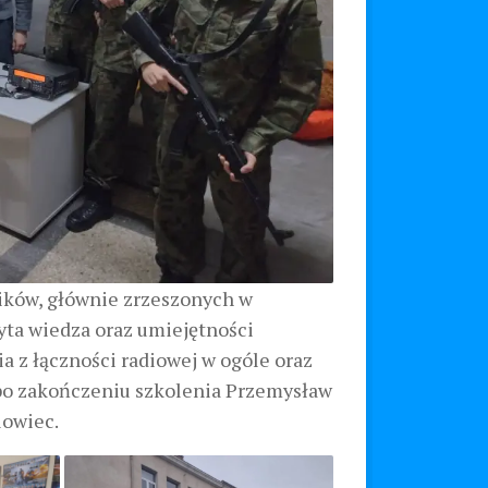
ników, głównie zrzeszonych w
yta wiedza oraz umiejętności
a z łączności radiowej w ogóle oraz
ł po zakończeniu szkolenia Przemysław
lowiec.