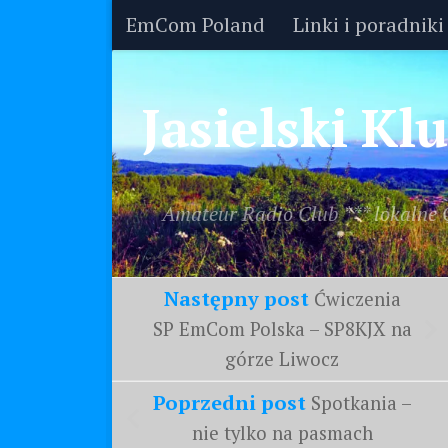
EmCom Poland
Linki i poradniki
Skip to content
Jasielski K
Amateur Radio Club *** lokalne
Następny post
Ćwiczenia
SP EmCom Polska – SP8KJX na
górze Liwocz
Poprzedni post
Spotkania –
nie tylko na pasmach