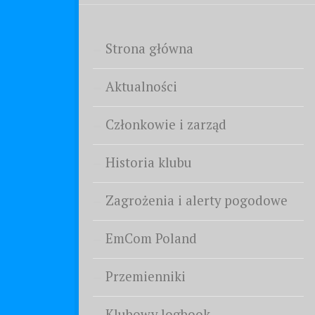
Strona główna
Aktualności
Członkowie i zarząd
Historia klubu
Zagrożenia i alerty pogodowe
EmCom Poland
Przemienniki
Klubowy logbook