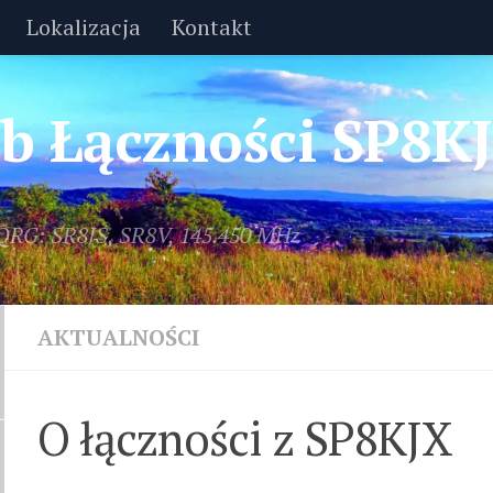
Lokalizacja
Kontakt
lub Łączności SP8K
 QRG: SR8JS, SR8V, 145.450 MHz
AKTUALNOŚCI
O łączności z SP8KJX