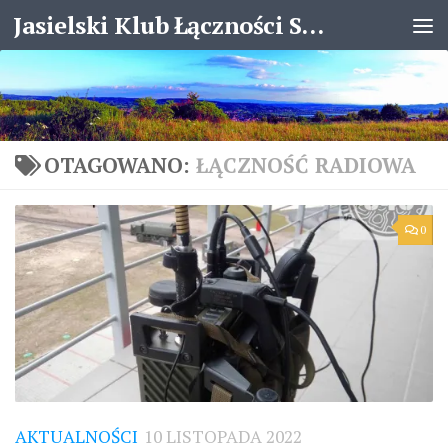
Jasielski Klub Łączności SP8KJX
Skip to content
OTAGOWANO:
ŁĄCZNOŚĆ RADIOWA
0
AKTUALNOŚCI
10 LISTOPADA 2022