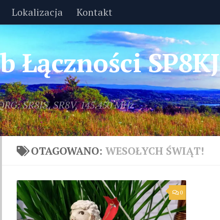
Lokalizacja
Kontakt
lub Łączności SP8K
 QRG: SR8JS, SR8V, 145.450 MHz
OTAGOWANO:
WESOŁYCH ŚWIĄT!
0