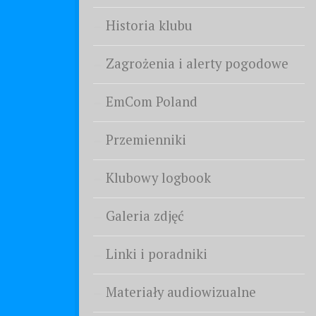
Historia klubu
Zagrożenia i alerty pogodowe
EmCom Poland
Przemienniki
Klubowy logbook
Galeria zdjęć
Linki i poradniki
Materiały audiowizualne