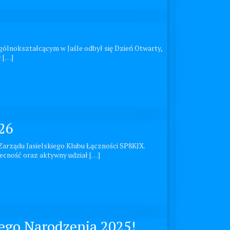
gólnokształcącym w Jaśle odbył się Dzień Otwarty,
 […]
26
 Zarządu Jasielskiego Klubu Łączności SP8KJX.
cność oraz aktywny udział […]
ego Narodzenia 2025!