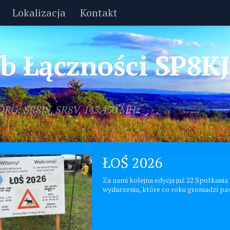
Lokalizacja
Kontakt
lub Łączności SP8K
 QRG: SR8JS, SR8V, 145.450 MHz
ŁOŚ 2026
Za nami kolejna edycja już 22 Spotkani
wydarzenia, które co roku gromadzi pa