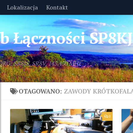
Lokalizacja
Kontakt
lub Łączności SP8K
 QRG: SR8JS, SR8V, 145.450 MHz
OTAGOWANO:
ZAWODY KRÓTKOFALA
0