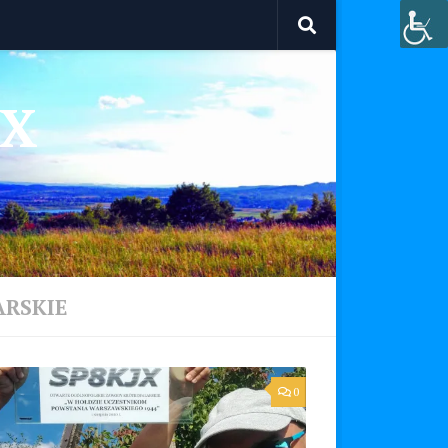
JX
RSKIE
0