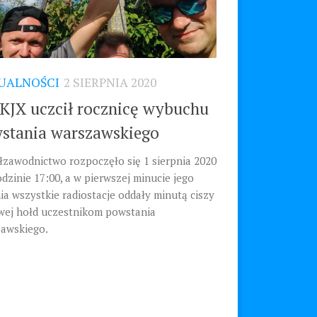
UALNOŚCI
2 SIERPNIA 2020
KJX uczcił rocznicę wybuchu
stania warszawskiego
zawodnictwo rozpoczęło się 1 sierpnia 2020
godzinie 17:00, a w pierwszej minucie jego
ia wszystkie radiostacje oddały minutą ciszy
wej hołd uczestnikom powstania
awskiego.