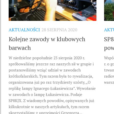
AKTUALNOŚCI
28 SIERPNIA 2020
AKT
Kolejne zawody w klubowych
SP8
barwach
pow
W niedzielne popołudnie 23 sierpnia 2020 r.
Współ
spróbowaliśmy jeszcze raz naszych sił w grupie i
r. o 
postanowiliśmy wziąć udział w zawodach
trwan
krótkofalarskich. Tym razem była to rywalizacja,
radio
organizowana już po raz trzydziesty szósty, „O
warsz
replikę lampy Ignacego Łukasiewicza”. Wywołanie
w zawodach o lampę Łukasiewicza. Podaje
SP8KJX. Z wiadomych powodów, opisywanych już
kilkukrotnie w naszych artykułach, tym razem
skorzystaliśmy z uprzejmości Grzegorza...