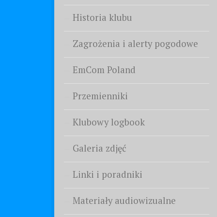
Historia klubu
Zagrożenia i alerty pogodowe
EmCom Poland
Przemienniki
Klubowy logbook
Galeria zdjęć
Linki i poradniki
Materiały audiowizualne