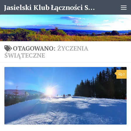
Jasielski Klub Łączności SP8KJX
Skip to content
OTAGOWANO:
ŻYCZENIA
ŚWIĄTECZNE
0