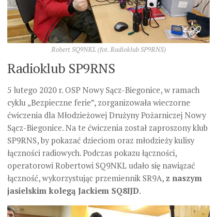
Robert SQ9NKL (fot. Radioklub SP9RNS)
Radioklub SP9RNS
5 lutego 2020 r. OSP Nowy Sącz-Biegonice, w ramach
cyklu „Bezpieczne ferie”, zorganizowała wieczorne
ćwiczenia dla Młodzieżowej Drużyny Pożarniczej Nowy
Sącz-Biegonice. Na te ćwiczenia został zaproszony klub
SP9RNS, by pokazać dzieciom oraz młodzieży kulisy
łączności radiowych. Podczas pokazu łączności,
operatorowi Robertowi SQ9NKL udało się nawiązać
łączność, wykorzystując przemiennik SR9A,
z naszym
jasielskim kolegą Jackiem SQ8IJD
.