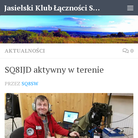
Jasielski Klub Łączności SP8KJX
Skip to content
AKTUALNOŚCI
0
SQ8IJD aktywny w terenie
PRZEZ
SQ8SW