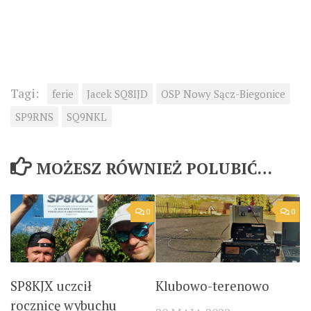
Tagi:
ferie
Jacek SQ8IJD
OSP Nowy Sącz-Biegonice
SP9RNS
SQ9NKL
MOŻESZ RÓWNIEŻ POLUBIĆ…
0
0
SP8KJX uczcił
Klubowo-terenowo
rocznicę wybuchu